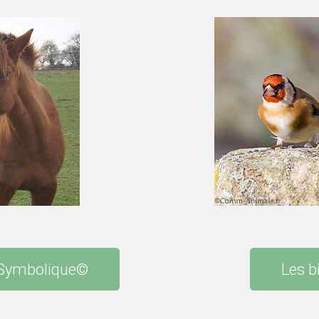
 Symbolique©
Les b