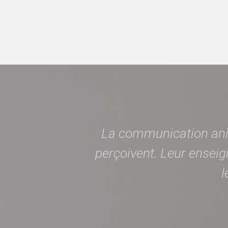
La communication anim
perçoivent. Leur enseig
l