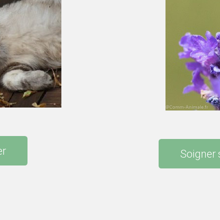
er
Soigner 