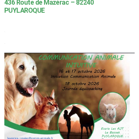
436 Route de Mazérac – 82240
PUYLAROQUE
.
.