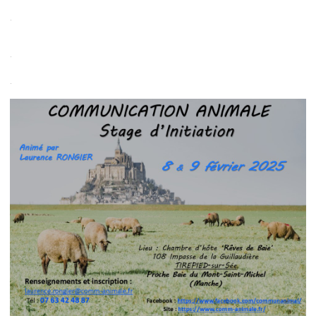
.
.
.