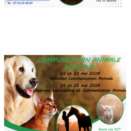
.
.
.